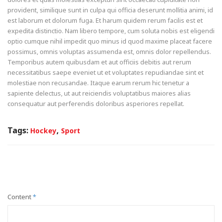
provident, similique sunt in culpa qui officia deserunt mollitia animi, id
est laborum et dolorum fuga. Et harum quidem rerum facilis est et
expedita distinctio. Nam libero tempore, cum soluta nobis est eligendi
optio cumque nihil impedit quo minus id quod maxime placeat facere
possimus, omnis voluptas assumenda est, omnis dolor repellendus.
Temporibus autem quibusdam et aut officiis debitis aut rerum
necessitatibus saepe eveniet ut et voluptates repudiandae sint et
molestiae non recusandae. Itaque earum rerum hic tenetur a
sapiente delectus, ut aut reiciendis voluptatibus maiores alias
consequatur aut perferendis doloribus asperiores repellat.
Tags:
,
Hockey
Sport
Content
*