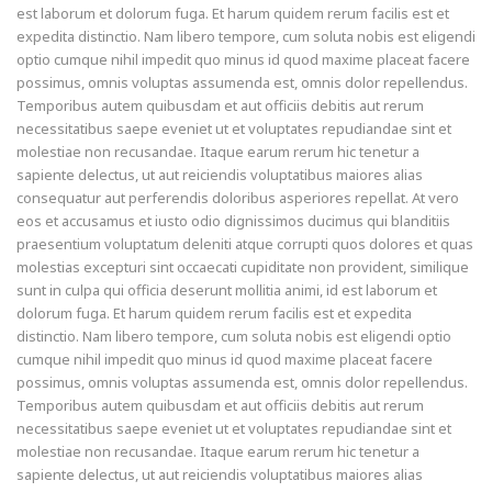
est laborum et dolorum fuga. Et harum quidem rerum facilis est et
expedita distinctio. Nam libero tempore, cum soluta nobis est eligendi
optio cumque nihil impedit quo minus id quod maxime placeat facere
possimus, omnis voluptas assumenda est, omnis dolor repellendus.
Temporibus autem quibusdam et aut officiis debitis aut rerum
necessitatibus saepe eveniet ut et voluptates repudiandae sint et
molestiae non recusandae. Itaque earum rerum hic tenetur a
sapiente delectus, ut aut reiciendis voluptatibus maiores alias
consequatur aut perferendis doloribus asperiores repellat. At vero
eos et accusamus et iusto odio dignissimos ducimus qui blanditiis
praesentium voluptatum deleniti atque corrupti quos dolores et quas
molestias excepturi sint occaecati cupiditate non provident, similique
sunt in culpa qui officia deserunt mollitia animi, id est laborum et
dolorum fuga. Et harum quidem rerum facilis est et expedita
distinctio. Nam libero tempore, cum soluta nobis est eligendi optio
cumque nihil impedit quo minus id quod maxime placeat facere
possimus, omnis voluptas assumenda est, omnis dolor repellendus.
Temporibus autem quibusdam et aut officiis debitis aut rerum
necessitatibus saepe eveniet ut et voluptates repudiandae sint et
molestiae non recusandae. Itaque earum rerum hic tenetur a
sapiente delectus, ut aut reiciendis voluptatibus maiores alias