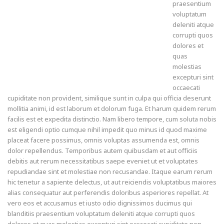
praesentium
voluptatum
deleniti atque
corrupti quos
dolores et
quas
molestias
excepturi sint
occaecati
cupiditate non provident, similique sunt in culpa qui officia deserunt
mollitia animi, id est laborum et dolorum fuga. Et harum quidem rerum
facilis est et expedita distinctio. Nam libero tempore, cum soluta nobis
est eligendi optio cumque nihil impedit quo minus id quod maxime
placeat facere possimus, omnis voluptas assumenda est, omnis
dolor repellendus. Temporibus autem quibusdam et aut officiis
debitis aut rerum necessitatibus saepe eveniet ut et voluptates
repudiandae sint et molestiae non recusandae. Itaque earum rerum
hic tenetur a sapiente delectus, ut aut reiciendis voluptatibus maiores
alias consequatur aut perferendis doloribus asperiores repellat. At
vero eos et accusamus et iusto odio dignissimos ducimus qui
blanditiis praesentium voluptatum deleniti atque corrupti quos
dolores et quas molestias excepturi sint occaecati cupiditate non