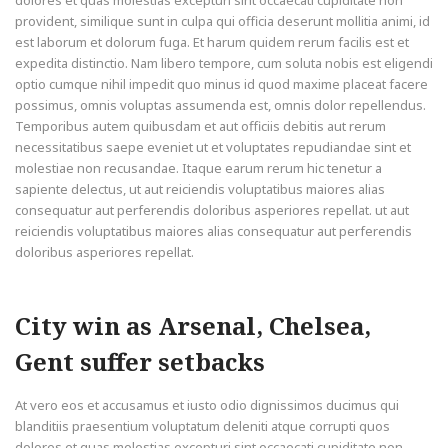
provident, similique sunt in culpa qui officia deserunt mollitia animi, id
est laborum et dolorum fuga. Et harum quidem rerum facilis est et
expedita distinctio. Nam libero tempore, cum soluta nobis est eligendi
optio cumque nihil impedit quo minus id quod maxime placeat facere
possimus, omnis voluptas assumenda est, omnis dolor repellendus.
Temporibus autem quibusdam et aut officiis debitis aut rerum
necessitatibus saepe eveniet ut et voluptates repudiandae sint et
molestiae non recusandae. Itaque earum rerum hic tenetur a
sapiente delectus, ut aut reiciendis voluptatibus maiores alias
consequatur aut perferendis doloribus asperiores repellat. ut aut
reiciendis voluptatibus maiores alias consequatur aut perferendis
doloribus asperiores repellat.
City win as Arsenal, Chelsea,
Gent suffer setbacks
At vero eos et accusamus et iusto odio dignissimos ducimus qui
blanditiis praesentium voluptatum deleniti atque corrupti quos
dolores et quas molestias excepturi sint occaecati cupiditate non