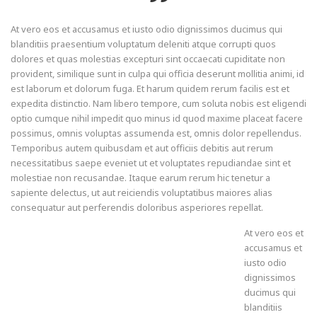
At vero eos et accusamus et iusto odio dignissimos ducimus qui
blanditiis praesentium voluptatum deleniti atque corrupti quos
dolores et quas molestias excepturi sint occaecati cupiditate non
provident, similique sunt in culpa qui officia deserunt mollitia animi, id
est laborum et dolorum fuga. Et harum quidem rerum facilis est et
expedita distinctio. Nam libero tempore, cum soluta nobis est eligendi
optio cumque nihil impedit quo minus id quod maxime placeat facere
possimus, omnis voluptas assumenda est, omnis dolor repellendus.
Temporibus autem quibusdam et aut officiis debitis aut rerum
necessitatibus saepe eveniet ut et voluptates repudiandae sint et
molestiae non recusandae. Itaque earum rerum hic tenetur a
sapiente delectus, ut aut reiciendis voluptatibus maiores alias
consequatur aut perferendis doloribus asperiores repellat.
At vero eos et
accusamus et
iusto odio
dignissimos
ducimus qui
blanditiis