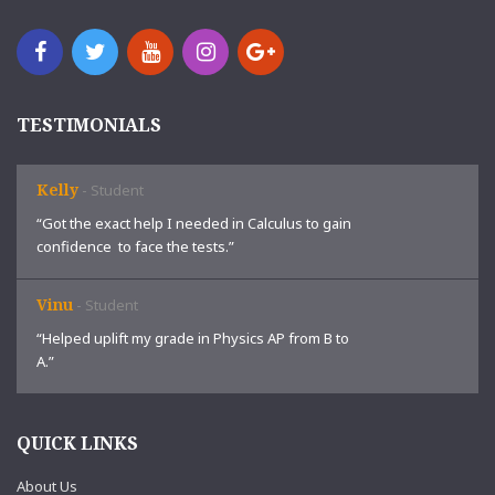
TESTIMONIALS
Kelly
-
Student
“Got the exact help I needed in Calculus to gain
confidence to face the tests.”
Vinu
-
Student
“Helped uplift my grade in Physics AP from B to
A.”
QUICK LINKS
About Us